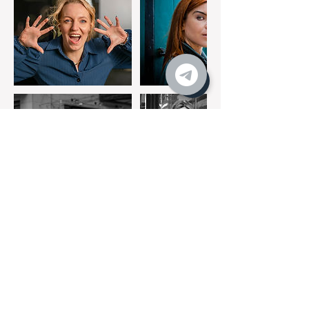
Annuleringsbeleid
https://www.dupho.nl/downloads/2022/D
uPho_Algemene_voorwaarden_feb_2022.
pdf