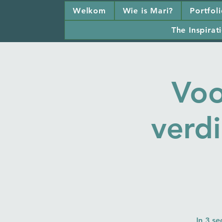
Welkom
Wie is Mari?
Portfol
The Inspirati
Voo
verd
In 3 se