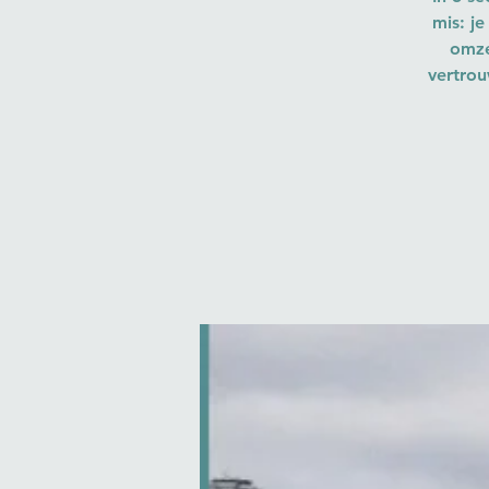
mis: je
omze
vertrou