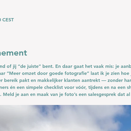
0 CEST
nement
nd of jij “de juiste” bent. En daar gaat het vaak mis: je aanb
nar 
“Meer omzet door goede fotografie”
 laat ik je zien hoe
 bereik pakt en makkelijker klanten aantrekt — zonder ha
ners
 én een simpele checklist voor vóór, tijdens en na een s
el. Meld je aan en maak van je foto’s een salesgesprek dat a