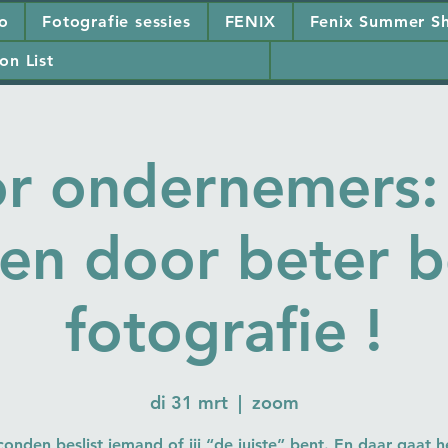
io
Fotografie sessies
FENIX
Fenix Summer Sh
on List
r ondernemers:
ien door beter b
fotografie !
di 31 mrt
  |  
zoom
conden beslist iemand of jij “de juiste” bent. En daar gaat 