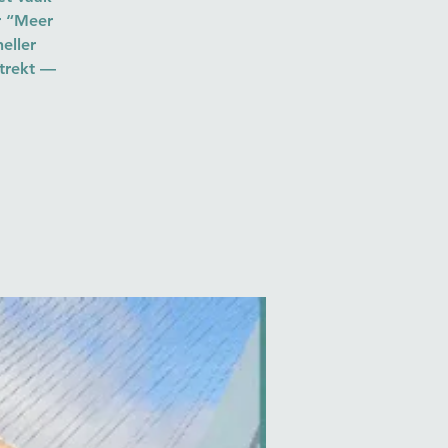
ar “Meer
eller
trekt —