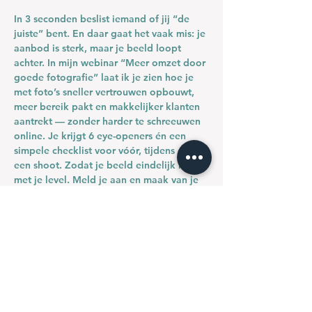
In 3 seconden beslist iemand of jij “de 
juiste” bent. En daar gaat het vaak mis: je 
aanbod is sterk, maar je beeld loopt 
achter. In mijn webinar 
“Meer omzet door 
goede fotografie”
 laat ik je zien hoe je 
met foto’s sneller vertrouwen opbouwt, 
meer bereik pakt en makkelijker klanten 
aantrekt — zonder harder te schreeuwen 
online. Je krijgt 
6 eye-openers
 én een 
simpele checklist voor vóór, tijdens en na 
een shoot. Zodat je beeld eindelijk klopt 
met je level. Meld je aan en maak van je 
foto’s een salesgesprek dat al vóór je 
woorden begint.