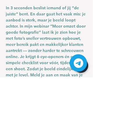
In 3 seconden beslist iemand of jij “de 
juiste” bent. En daar gaat het vaak mis: je 
aanbod is sterk, maar je beeld loopt 
achter. In mijn webinar 
“Meer omzet door 
goede fotografie”
 laat ik je zien hoe je 
met foto’s sneller vertrouwen opbouwt, 
meer bereik pakt en makkelijker klanten 
aantrekt — zonder harder te schreeuwen 
online. Je krijgt 
6 eye-openers
 én een 
simpele checklist voor vóór, tijdens en na 
een shoot. Zodat je beeld eindelijk klopt 
met je level. Meld je aan en maak van je 
foto’s een salesgesprek dat al vóór je 
woorden begint.