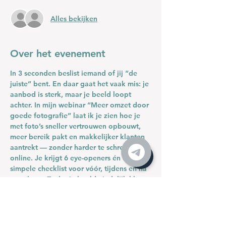
Alles bekijken
Over het evenement
In 3 seconden beslist iemand of jij “de 
juiste” bent. En daar gaat het vaak mis: je 
aanbod is sterk, maar je beeld loopt 
achter. In mijn webinar 
“Meer omzet door 
goede fotografie”
 laat ik je zien hoe je 
met foto’s sneller vertrouwen opbouwt, 
meer bereik pakt en makkelijker klanten 
aantrekt — zonder harder te schreeuwen 
online. Je krijgt 
6 eye-openers
 én een 
simpele checklist voor vóór, tijdens en na 
een shoot. Zodat je beeld eindelijk klopt 
met je level. Meld je aan en maak van je 
foto’s een salesgesprek dat al vóór je 
woorden begint.