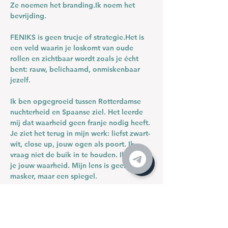
Ze noemen het branding.Ik noem het 
bevrijding.
FENIKS is geen trucje of strategie.Het is 
een veld waarin je loskomt van oude 
rollen en zichtbaar wordt zoals je écht 
bent: rauw, belichaamd, onmiskenbaar 
jezelf.
Ik ben opgegroeid tussen Rotterdamse 
nuchterheid en Spaanse ziel. Het leerde 
mij dat waarheid geen franje nodig heeft. 
Je ziet het terug in mijn werk: liefst zwart-
wit, close up, jouw ogen als poort. Ik 
vraag niet de buik in te houden. Ik vraag 
je jouw waarheid. Mijn lens is geen 
masker, maar een spiegel. 
We ordenen eerst wat je draagt (ook wat 
niet van jou is), we geven jouw taal die 
ademt in plaats van imponeren, en dán 