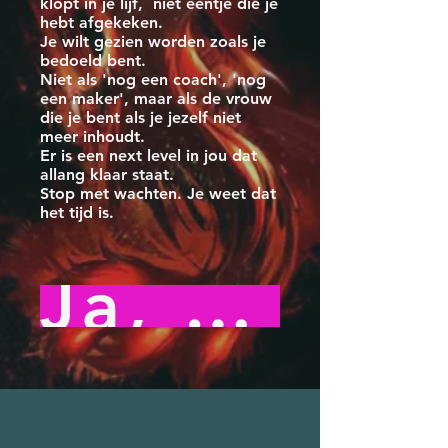
klopt in je lijf, niet eentje die je
hebt afgekeken.
Je wilt gezien worden zoals je
bedoeld bent.
Niet als 'nog een coach', 'nog
een maker', maar als de vrouw
die je bent als je jezelf niet
meer inhoudt.
Er is een next level in jou dat
allang klaar staat.
Stop met wachten. Je weet dat
het tijd is.
Ja, dat wil ik!