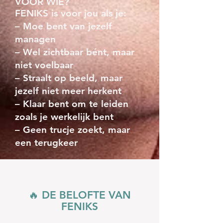
VOOR WIE?
FENIKS is voor jou als je:
– Moe bent van jezelf
managen
– Wel zichtbaar bént, maar
niet voelbaar
– Straalt op beeld, maar
jezelf niet meer herkent
– Klaar bent om te leiden
zoals je werkelijk bent
– Geen trucje zoekt, maar
een terugkeer
🔥 DE BELOFTE VAN
FENIKS