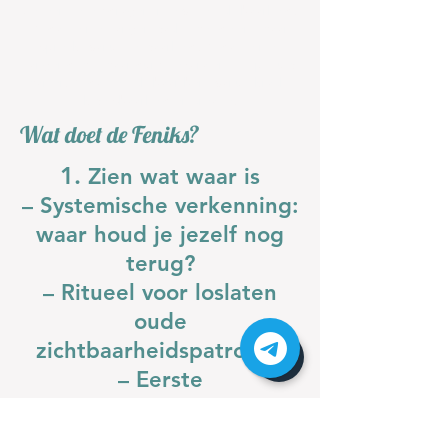
Je leert jezelf dragen in je volle zichtbaarheid.
Zodat je niet langer wacht met delen, maar
spreekt vanuit je waarheid. Zodat je niet
langer dimt, maar durft te stralen — op jouw
manier. Zodat je zichtbaar bent vanuit kracht,
kwetsbaarheid en creatie.
Wat doet de Feniks?
1.
Zien wat waar is
– Systemische verkenning:
waar houd je jezelf nog
terug?
– Ritueel voor loslaten
oude
zichtbaarheidspatronen
– Eerste
zichtbaarheidsoefeningen