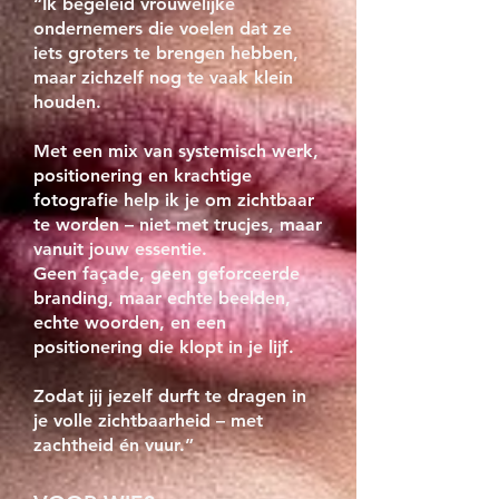
“Ik begeleid vrouwelijke
ondernemers die voelen dat ze
iets groters te brengen hebben,
maar zichzelf nog te vaak klein
houden.
Met een mix van systemisch werk,
positionering en krachtige
fotografie help ik je om zichtbaar
te worden – niet met trucjes, maar
vanuit jouw essentie.
Geen façade, geen geforceerde
branding, maar echte beelden,
echte woorden, en een
positionering die klopt in je lijf.
Zodat jij jezelf durft te dragen in
je volle zichtbaarheid – met
zachtheid én vuur.”